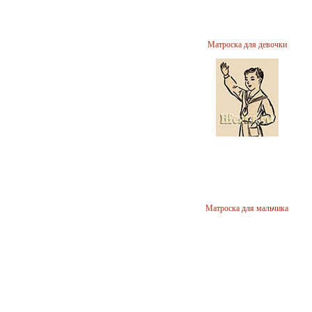
Матроска для девочки
Матроска для мальчика