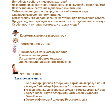
Целебные свойства пищевых растений
Лекарственные растения, применяемые в научной и народной ме
Лекарственные растения в диетическом питании
Таблица перевода массы продуктов в объемные меры
Справочник по лечебному питанию
Фитоэргономика Использование растений для повышения работо
Продукты, действующие как окислители или ощелачиватели вну
Особенности питания пожилых и старых людей
Косметика, возраст и время года
Косметика, возраст и время
Уход за кожей лица
года
Растения в косметике
Энциклопедия женского рукоделия
Кройка и пошив дома
Устранение дефектов одежды
Энциклопедия домашнего хозяйства
Фитнес-тренер
Электронные книги:
Бальтасар Грасиан Афоризмы Карманный оракул или Н
Жан де Лабрюйер Афоризмы Познание человека
Люк де Клапье де Вовенарг Душа и тело Карманный ор
Фитоэргономика
Зеленая аптека Кузбасса
Артур Шопенгауэр Афоризмы житейской мудрости
Эзоп Басни
Орфографический словарь Русского языка