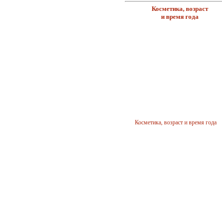
Косметика, возраст
и время года
Платье для детей дошкольного
возраста (основа)
Косметика, возраст и время года
Платье с пелериной для девочки
дошкольного возраста