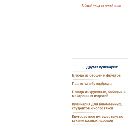
Общий уход за кожей лица
Сарафан для девочки
дошкольного возраста
Другая кулинария:
Блюда из овощей и фруктов
Способы вечерней очистки кожи
лица
Паштеты и бутерброды
Блюда из крупяных, бобовых и
макаронных изделий
Кулинария Для влюбленных,
студентов и холостяков
Кругосветное путешествие по
кухням разных народов