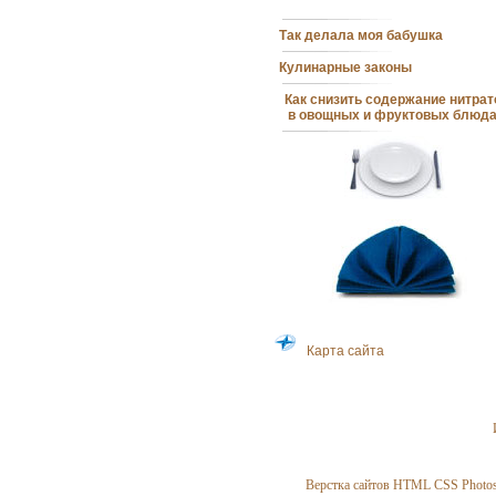
Платье для детей дошкольного
возраста (основа)
Так делала моя бабушка
Кулинарные законы
Питание кожи лица
Как снизить содержание нитрат
в овощных и фруктовых блюд
Защита кожи лица и влияние
Платье с пелериной для девочки
дневных кремов
дошкольного возраста
Карта сайта
Верстка сайтов HTML CSS Photosh