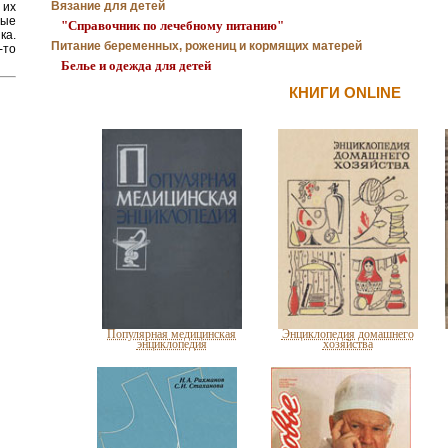
Вязание для детей
 их
ные
"Справочник по лечебному питанию"
ка.
Питание беременных, рожениц и кормящих матерей
то
Белье и одежда для детей
КНИГИ ONLINE
Популярная медицинская
Энциклопедия домашнего
энциклопедия
хозяйства