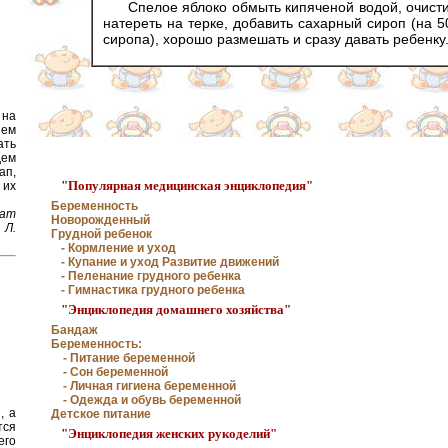
Спелое яблоко обмыть кипяченой водой, очисти
натереть на терке, добавить сахарный сироп (на 5
сиропа), хорошо размешать и сразу давать ребенку
 на
ием
ать
ем
ап,
"Популярная медицинская энциклопедия"
их
Беременность
ат
Новорожденный
Л.
Грудной ребенок
- Кормление и уход
- Купание и уход Развитие движений
- Пеленание грудного ребенка
- Гимнастика грудного ребенка
"Энциклопедия домашнего хозяйства"
Бандаж
Беременность:
- Питание беременной
- Сон беременной
- Личная гигиена беременной
- Одежда и обувь беременной
, а
Детское питание
тся
"Энциклопедия женских рукоделий"
его