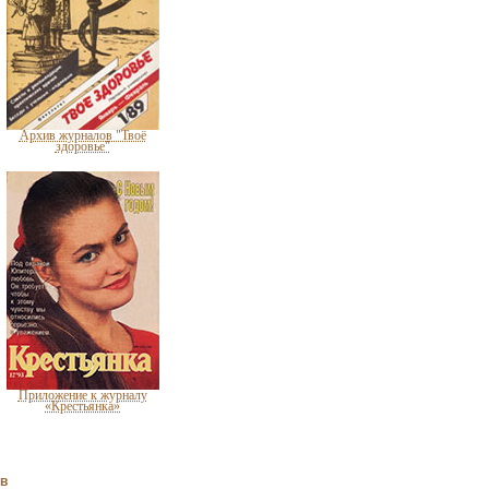
Архив журналов "Твоё
здоровье"
Приложение к журналу
«Крестьянка»
ов