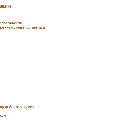
дицине
способности
тренней среды организма
Справочник по
лечебному питанию
аука благоразумия.
акул
Лекарственные растения