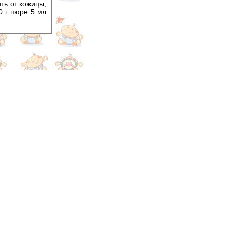
ть от кожицы,
0 г пюре 5 мл
.